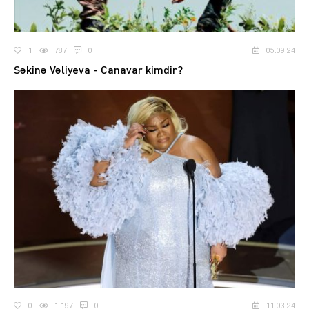
1
787
0
05.09.24
Səkinə Vəliyeva - Canavar kimdir?
0
1 197
0
11.03.24