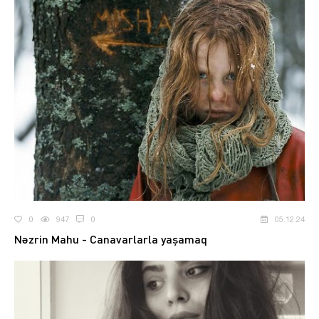
0
947
0
05.12.24
Nəzrin Mahu - Canavarlarla yaşamaq