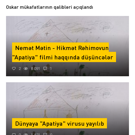
Oskar mükafatlarının qalibləri açıqlandı
Nemət Mətin - Hikmət Rəhimovun
"Apatiya" filmi haqqında düşüncələr
2
8 091
1
Dünyaya "Apatiya" virusu yayılıb