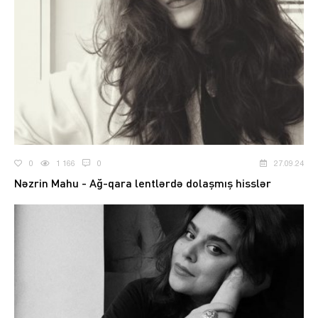
0
1 166
0
27.09.24
Nəzrin Mahu - Ağ-qara lentlərdə dolaşmış hisslər