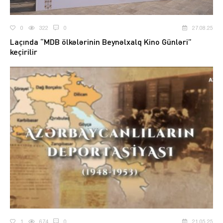
0
322
0
27.08.25
Laçında “MDB ölkələrinin Beynəlxalq Kino Günləri”
keçirilir
1
674
0
21.05.25